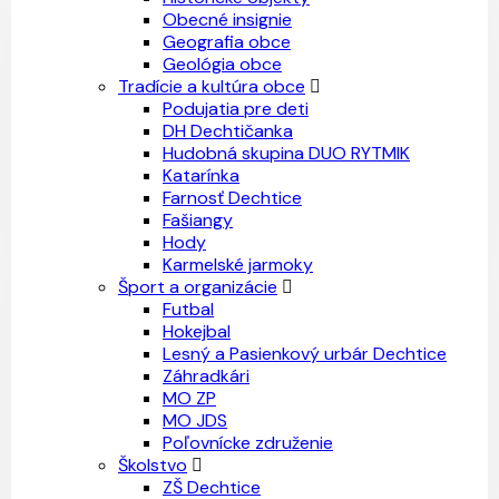
Obecné insignie
Geografia obce
Geológia obce
Tradície a kultúra obce
Podujatia pre deti
DH Dechtičanka
Hudobná skupina DUO RYTMIK
Katarínka
Farnosť Dechtice
Fašiangy
Hody
Karmelské jarmoky
Šport a organizácie
Futbal
Hokejbal
Lesný a Pasienkový urbár Dechtice
Záhradkári
MO ZP
MO JDS
Poľovnícke združenie
Školstvo
ZŠ Dechtice