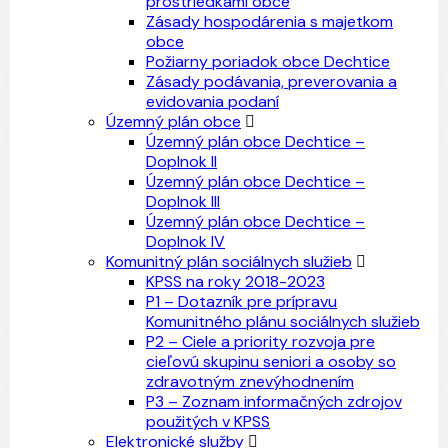
prostriedkami obce
Zásady hospodárenia s majetkom
obce
Požiarny poriadok obce Dechtice
Zásady podávania, preverovania a
evidovania podaní
Územný plán obce
Územný plán obce Dechtice –
Doplnok II
Územný plán obce Dechtice –
Doplnok III
Územný plán obce Dechtice –
Doplnok IV
Komunitný plán sociálnych služieb
KPSS na roky 2018-2023
P1 – Dotazník pre prípravu
Komunitného plánu sociálnych služieb
P2 – Ciele a priority rozvoja pre
cieľovú skupinu seniori a osoby so
zdravotným znevýhodnením
P3 – Zoznam informačných zdrojov
použitých v KPSS
Elektronické služby